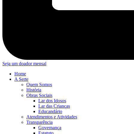
Seja um doador mensal
Home
A Serte
Quem Somos
História
Obras Sociais
Lar dos Idosos
Lar das Crianças
Educandário
Atendimentos e Atividades
Transparência
Governança
Estatuto