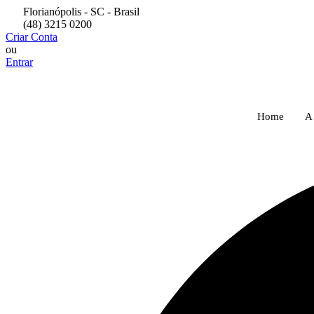
Pular
Florianópolis - SC - Brasil
para
(48) 3215 0200
o
Criar Conta
conteúdo
ou
Entrar
Home
A 