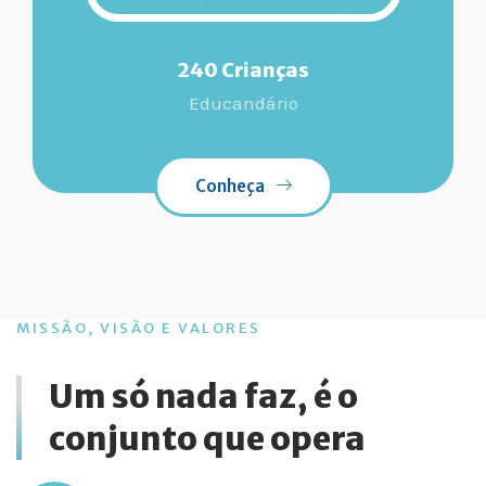
240 Crianças
Educandário
Conheça
MISSÃO, VISÃO E VALORES
Um só nada faz, é o
conjunto que opera