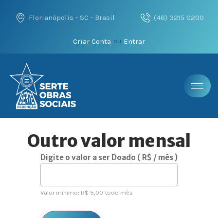
Florianópolis - SC - Brasil
(48) 3215 0200
Criar Conta
Entrar
ou
Outro valor mensal
Digite o valor a ser Doado
( R$
/ mês
)
Valor mínimo:
R$
5,00
todo mês