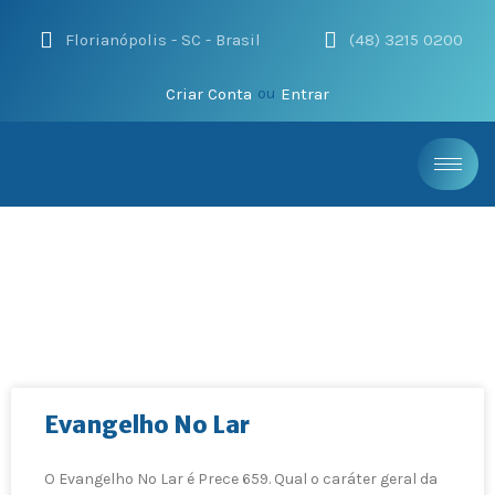
Florianópolis - SC - Brasil
(48) 3215 0200
Criar Conta
Entrar
ou
Evangelho No Lar
O Evangelho No Lar é Prece 659. Qual o caráter geral da